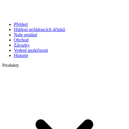
Přehled
Hlášení nežádoucích účinků
Naše poslání
Obchod
Závazky
Vedení společnosti
Historie
Produkty