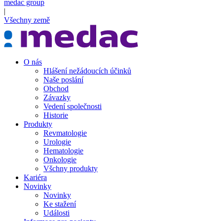
medac group
|
Všechny země
O nás
Hlášení nežádoucích účinků
Naše poslání
Obchod
Závazky
Vedení společnosti
Historie
Produkty
Revmatologie
Urologie
Hematologie
Onkologie
Všchny produkty
Kariéra
Novinky
Novinky
Ke stažení
Události