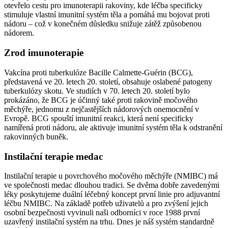
otevřelo cestu pro imunoterapii rakoviny, kde léčba specificky
stimuluje vlastní imunitní systém těla a pomáhá mu bojovat proti
nádoru – což v konečném důsledku snižuje zátěž způsobenou
nádorem.
Zrod imunoterapie
Vakcína proti tuberkulóze Bacille Calmette-Guérin (BCG),
představená ve 20. letech 20. století, obsahuje oslabené patogeny
tuberkulózy skotu. Ve studiích v 70. letech 20. století bylo
prokázáno, že BCG je účinný také proti rakovině močového
měchýře, jednomu z nejčastějších nádorových onemocnění v
Evropě. BCG spouští imunitní reakci, která není specificky
namířená proti nádoru, ale aktivuje imunitní systém těla k odstranění
rakovinných buněk.
Instilační terapie medac
Instilační terapie u povrchového močového měchýře (NMIBC) má
ve společnosti medac dlouhou tradici. Se dvěma dobře zavedenými
léky poskytujeme duální léčebný koncept první linie pro adjuvantní
léčbu NMIBC. Na základě potřeb uživatelů a pro zvýšení jejich
osobní bezpečnosti vyvinuli naši odborníci v roce 1988 první
uzavřený instilační systém na trhu. Dnes je náš systém standardně