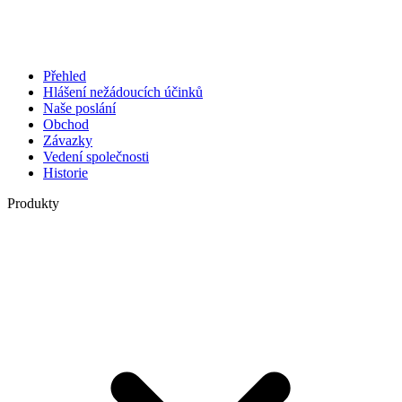
Přehled
Hlášení nežádoucích účinků
Naše poslání
Obchod
Závazky
Vedení společnosti
Historie
Produkty