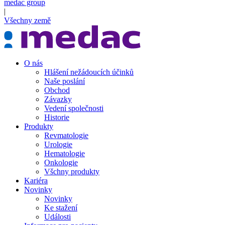
medac group
|
Všechny země
O nás
Hlášení nežádoucích účinků
Naše poslání
Obchod
Závazky
Vedení společnosti
Historie
Produkty
Revmatologie
Urologie
Hematologie
Onkologie
Všchny produkty
Kariéra
Novinky
Novinky
Ke stažení
Události