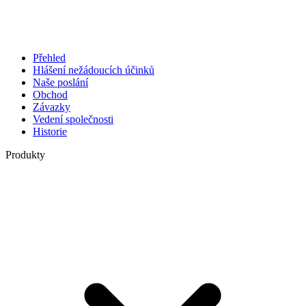
Přehled
Hlášení nežádoucích účinků
Naše poslání
Obchod
Závazky
Vedení společnosti
Historie
Produkty