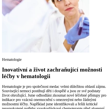
Hematologie
Inovativní a život zachraňující možnosti
léčby v hematologii
Hematologie je pro společnost medac velmi důležitou oblastí zájmu.
Související nemoci postihují děti i dospělé a jsou ze své podstaty
život ohrožující. Jsme odhodláni zkoumat nové léčebné přístupy pro
indikace pro vzácná onemocnění s omezenými nebo žádnými
možnostmi léčby. Například jsme identifikovali a řešili kritické
neuspokojené potřeby vysokodávkové chemoterapie před alogenní