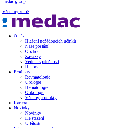
medac group
|
Všechny země
O nás
Hlášení nežádoucích účinků
Naše poslání
Obchod
Závazky
Vedení společnosti
Historie
Produkty
Revmatologie
Urologie
Hematologie
Onkologie
Všchny produkty
Kariéra
Novinky
Novinky
Ke stažení
Události