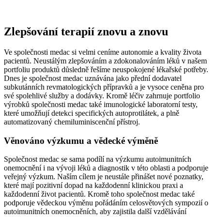
Zlepšování terapií znovu a znovu
Ve společnosti medac si velmi ceníme autonomie a kvality života
pacientů. Neustálým zlepšováním a zdokonalováním léků v našem
portfoliu produktů důsledně řešíme neuspokojené lékařské potřeby.
Dnes je společnost medac uznávána jako přední dodavatel
subkutánních revmatologických přípravků a je vysoce ceněna pro
své spolehlivé služby a dodávky. Kromě léčiv zahrnuje portfolio
výrobků společnosti medac také imunologické laboratorní testy,
které umožňují detekci specifických autoprotilátek, a plně
automatizovaný chemiluminiscenční přístroj.
Věnováno výzkumu a vědecké výměně
Společnost medac se sama podílí na výzkumu autoimunitních
onemocnění i na vývoji léků a diagnostik v této oblasti a podporuje
veřejný výzkum. Naším cílem je neustále přinášet nové poznatky,
které mají pozitivní dopad na každodenní klinickou praxi a
každodenní život pacientů. Kromě toho společnost medac také
podporuje vědeckou výměnu pořádáním celosvětových sympozií o
autoimunitních onemocněních, aby zajistila další vzdělávání