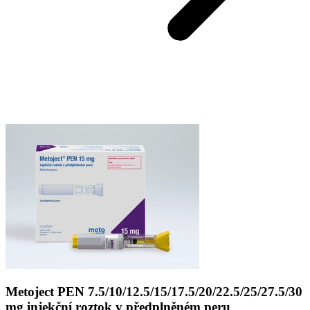
Metoject PEN 7.5/10/12.5/15/17.5/20/22.5/25/27.5/30
mg injekční roztok v předplněném peru