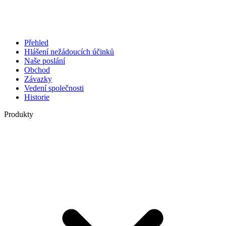
Přehled
Hlášení nežádoucích účinků
Naše poslání
Obchod
Závazky
Vedení společnosti
Historie
Produkty