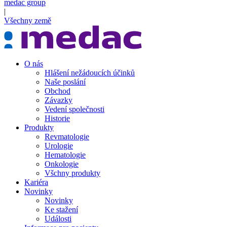
medac group
|
Všechny země
O nás
Hlášení nežádoucích účinků
Naše poslání
Obchod
Závazky
Vedení společnosti
Historie
Produkty
Revmatologie
Urologie
Hematologie
Onkologie
Všchny produkty
Kariéra
Novinky
Novinky
Ke stažení
Události